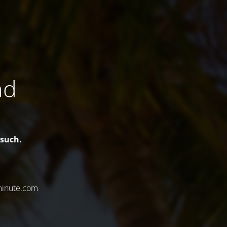
nd
esuch.
minute.com