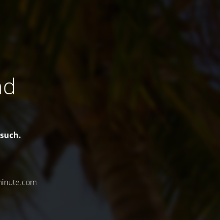
nd
esuch.
minute.com